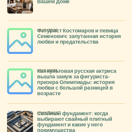
Вашем Доме
13/11/2025
Фигурист Костомаров и певица
Семенович: запутанная история
любви и предательства
13/11/2025
Как культовая русская актриса
вышла замуж за фигуриста-
призера Олимпиады: история
любви с большой разницей в
возрасте
07/11/2025
Свайный фундамент: когда
выбирают свайный плитный
фундамент и какие у него
преимущества