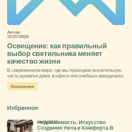
Автор:
12/01/2026
Освещение: как правильный
выбор светильника меняет
качество жизни
В современном мире, где мы проводим значительную
часть времени дома, в офисе или учебных заведениях,
Освещение
Избранное
18/11/2025
Недвижимость: Искусство
Создания Уюта и Комфорта В