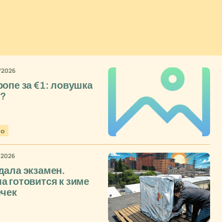
/2026
ропе за €1: ловушка
с?
ро
/2026
дала экзамен.
а готовится к зиме
ечек