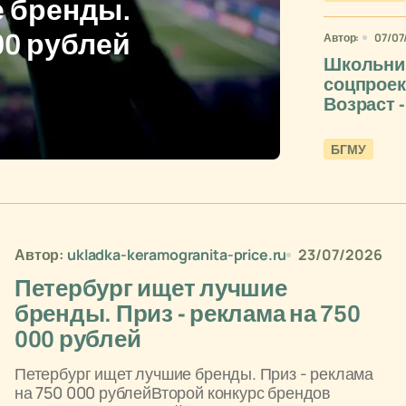
е бренды.
00 рублей
Автор:
07/07
Школьни
соцпроек
Возраст -
БГМУ
Автор:
ukladka-keramogranita-price.ru
23/07/2026
Петербург ищет лучшие
бренды. Приз - реклама на 750
000 рублей
Петербург ищет лучшие бренды. Приз - реклама
на 750 000 рублейВторой конкурс брендов