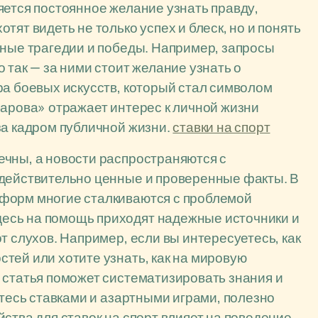
яется постоянное желание узнать правду,
ят видеть не только успех и блеск, но и понять
чные трагедии и победы. Например, запросы
 так — за ними стоит желание узнать о
ра боевых искусств, который стал символом
барова» отражает интерес к личной жизни
за кадром публичной жизни.
ставки на спорт
ечны, а новости распространяются с
 действительно ценные и проверенные факты. В
форм многие сталкиваются с проблемой
есь на помощь приходят надежные источники и
т слухов. Например, если вы интересуетесь, как
тей или хотите узнать, как на мировую
 статья поможет систематизировать знания и
етесь ставками и азартными играми, полезно
ства для ставок на спорт влияет на поведение