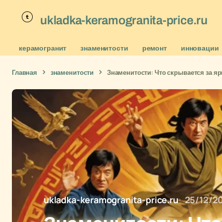
ukladka-keramogranita-price.ru
керамогранит
знаменитости
ремонт
инновации
Главная
знаменитости
Знаменитости: Что скрывается за я
ukladka-keramogranita-price.ru
25/12/2