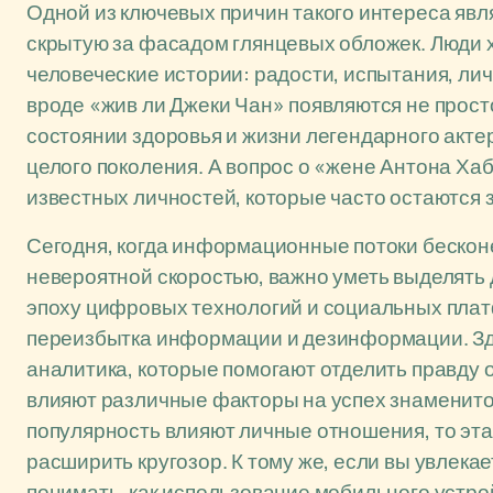
Одной из ключевых причин такого интереса явл
скрытую за фасадом глянцевых обложек. Люди хот
человеческие истории: радости, испытания, ли
вроде «жив ли Джеки Чан» появляются не просто
состоянии здоровья и жизни легендарного акте
целого поколения. А вопрос о «жене Антона Ха
известных личностей, которые часто остаются 
Сегодня, когда информационные потоки бескон
невероятной скоростью, важно уметь выделять
эпоху цифровых технологий и социальных плат
переизбытка информации и дезинформации. Зд
аналитика, которые помогают отделить правду о
влияют различные факторы на успех знаменитос
популярность влияют личные отношения, то эта
расширить кругозор. К тому же, если вы увлека
понимать, как использование мобильного устрой