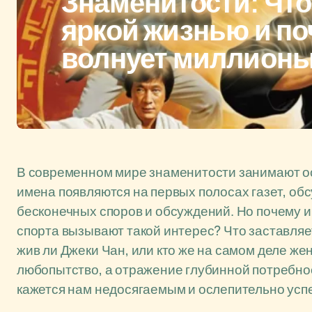
Знаменитости: Что
яркой жизнью и по
волнует миллион
В современном мире знаменитости занимают о
имена появляются на первых полосах газет, обс
бесконечных споров и обсуждений. Но почему и
спорта вызывают такой интерес? Что заставля
жив ли Джеки Чан, или кто же на самом деле ж
любопытство, а отражение глубинной потребност
кажется нам недосягаемым и ослепительно ус