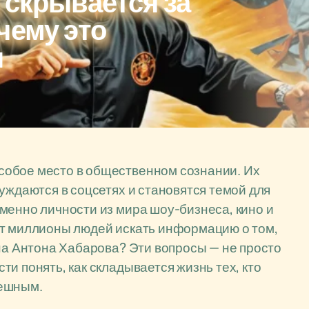
 скрывается за
чему это
ы
собое место в общественном сознании. Их
уждаются в соцсетях и становятся темой для
менно личности из мира шоу-бизнеса, кино и
ет миллионы людей искать информацию о том,
ена Антона Хабарова? Эти вопросы — не просто
и понять, как складывается жизнь тех, кто
пешным.