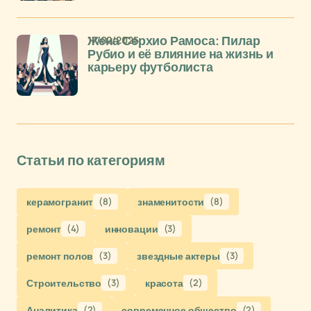
17/02/2025
Жена Серхио Рамоса: Пилар
Рубио и её влияние на жизнь и
карьеру футболиста
Статьи по категориям
керамогранит
(8)
знаменитости
(8)
ремонт
(4)
инновации
(3)
ремонт полов
(3)
звездные актеры
(3)
Строительство
(3)
красота
(2)
Аналитика
(2)
современное общество
(2)