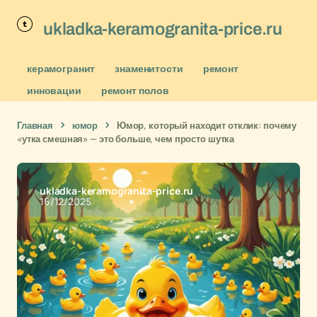
ukladka-keramogranita-price.ru
керамогранит
знаменитости
ремонт
инновации
ремонт полов
Главная
юмор
Юмор, который находит отклик: почему
«утка смешная» — это больше, чем просто шутка
ukladka-keramogranita-price.ru
16/12/2025