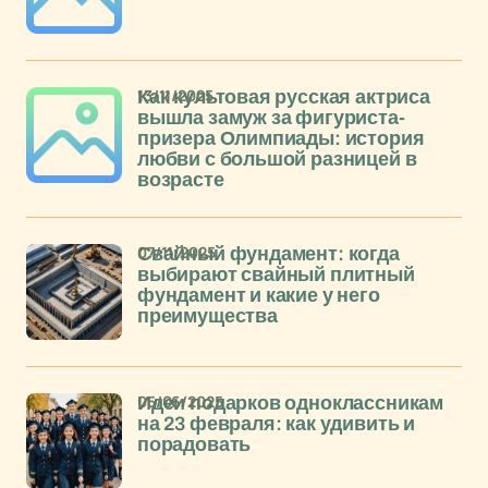
13/11/2025
Как культовая русская актриса
вышла замуж за фигуриста-
призера Олимпиады: история
любви с большой разницей в
возрасте
07/11/2025
Свайный фундамент: когда
выбирают свайный плитный
фундамент и какие у него
преимущества
05/06/2025
Идеи подарков одноклассникам
на 23 февраля: как удивить и
порадовать