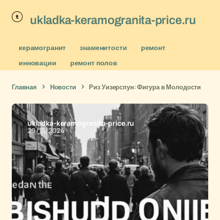
ukladka-keramogranita-price.ru
керамогранит
знаменитости
ремонт
инновации
ремонт полов
Главная
Новости
Риз Уизерспун: Фигура в Молодости
ukladka-keramogranita-price.ru
29/12/2024