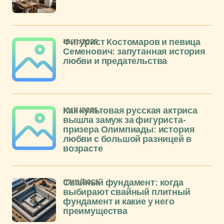
13/11/2025
Фигурист Костомаров и певица
Семенович: запутанная история
любви и предательства
13/11/2025
Как культовая русская актриса
вышла замуж за фигуриста-
призера Олимпиады: история
любви с большой разницей в
возрасте
07/11/2025
Свайный фундамент: когда
выбирают свайный плитный
фундамент и какие у него
преимущества