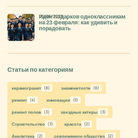
05/06/2025
Идеи подарков одноклассникам
на 23 февраля: как удивить и
порадовать
Статьи по категориям
керамогранит
(8)
знаменитости
(8)
ремонт
(4)
инновации
(3)
ремонт полов
(3)
звездные актеры
(3)
Строительство
(3)
красота
(2)
Аналитика
(2)
современное общество
(2)