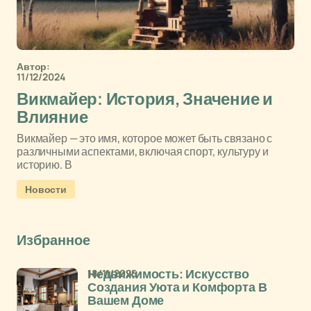
Автор:
11/12/2024
Викмайер: История, Значение и
Влияние
Викмайер — это имя, которое может быть связано с
различными аспектами, включая спорт, культуру и
историю. В
Новости
Избранное
18/11/2025
Недвижимость: Искусство
Создания Уюта и Комфорта В
Вашем Доме