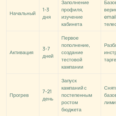
Заполнение
Базо
1-3
профиля,
вери
Начальный
дня
изучение
email
кабинета
теле
Первое
пополнение,
Разб
3-7
Активация
создание
инст
дней
тестовой
тарг
кампании
Запуск
кампаний с
Снят
7-21
Прогрев
постепенным
базо
день
ростом
лими
бюджета