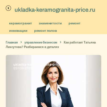
ukladka-keramogranita-price.ru
керамогранит
знаменитости
ремонт
инновации
ремонт полов
Главная
управление бизнесом
Как работает Татьяна
Ликсутова? Разбираемся в деталях
ukladka-keramogranita-price.ru
09/02/2026