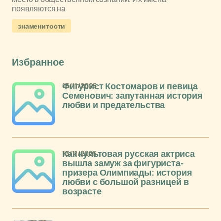
появляются на
знаменитости
Избранное
13/11/2025
Фигурист Костомаров и певица
Семенович: запутанная история
любви и предательства
13/11/2025
Как культовая русская актриса
вышла замуж за фигуриста-
призера Олимпиады: история
любви с большой разницей в
возрасте