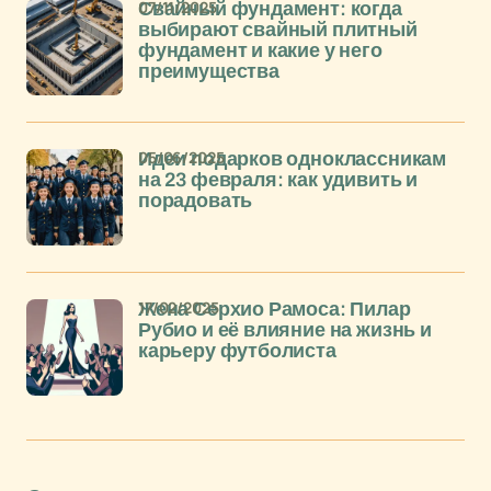
07/11/2025
Свайный фундамент: когда
выбирают свайный плитный
фундамент и какие у него
преимущества
05/06/2025
Идеи подарков одноклассникам
на 23 февраля: как удивить и
порадовать
17/02/2025
Жена Серхио Рамоса: Пилар
Рубио и её влияние на жизнь и
карьеру футболиста