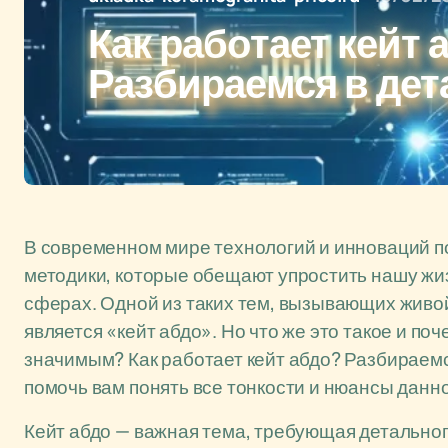
Как работает кейт 
Разбираемся в дет
В современном мире технологий и инноваций п
методики, которые обещают упростить нашу жи
сферах. Одной из таких тем, вызывающих живой
является «кейт абдо». Но что же это такое и по
значимым? Как работает кейт абдо? Разбираемс
помочь вам понять все тонкости и нюансы данно
Кейт абдо — важная тема, требующая детально