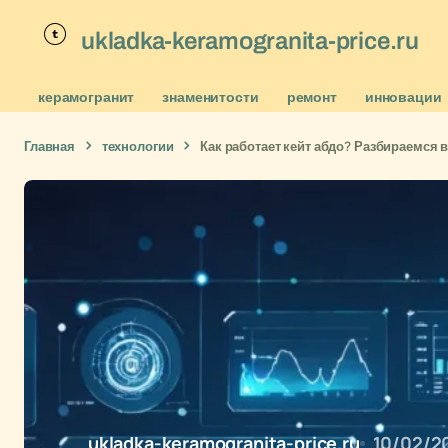
ukladka-keramogranita-price.ru
керамогранит
знаменитости
ремонт
инновации
Главная
технологии
Как работает кейт абдо? Разбираемся в
ukladka-keramogranita-price.ru
10/02/2