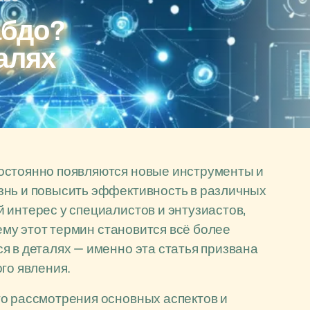
абдо?
алях
остоянно появляются новые инструменты и
знь и повысить эффективность в различных
 интерес у специалистов и энтузиастов,
чему этот термин становится всё более
я в деталях — именно эта статья призвана
го явления.
го рассмотрения основных аспектов и