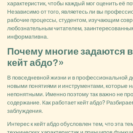
характеристик, чтобы каждый мог оценить её п
Независимо от того, являетесь ли вы професс
рабочие процессы, студентом, изучающим совр
любознательным читателем, заинтересованным в
информативна.
Почему многие задаются в
кейт абдо?»
В повседневной жизни и в профессиональной де
новыми понятиями и инструментами, которые н
непонятными. Именно поэтому так важно не прос
содержание. Как работает кейт абдо? Разбираем
заблуждения.
Интерес к кейт абдо обусловлен тем, что эта т
технических характеристик и принципов функц